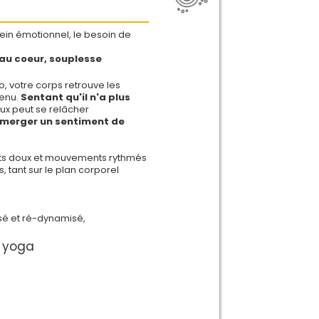
plein émotionnel, le besoin de
ché.
au coeur, souplesse
, votre corps retrouve les
tenu.
Sentant qu'il n'a plus
ux peut se relâcher
émerger un sentiment de
nts doux et mouvements rythmés
 tant sur le plan corporel
isé et ré-dynamisé,
e yoga