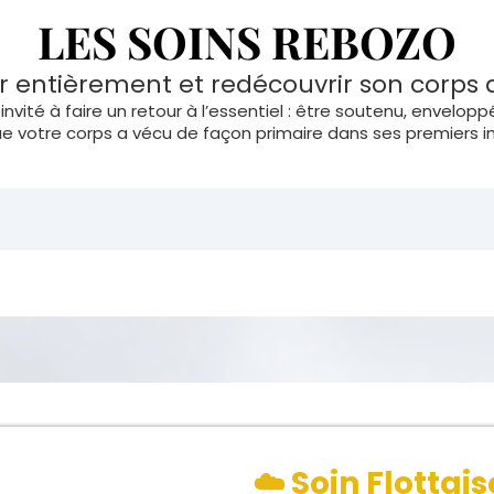
LES SOINS REBOZO
r entièrement et redécouvrir son corps
invité à faire un retour à l’essentiel : être soutenu, envelopp
votre corps a vécu de façon primaire dans ses premiers in
cain utilisé pour envelopper, bercer, soutenir et mobiliser le
l'avons adapté et l'utilisons pour toute phase de vie.
obale
, favorisant :
x,
entale,
ée au corps.
ire dans votre corps, tout comme vos premiers instants de 
nvitation à vous déposer entièrement, à lâcher toute responsa
re joie innocente.
☁️ Soin Flottai
 pas utilisé comme une technique, mais comme un langa