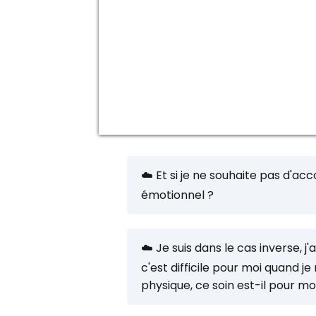
☁️ Et si je ne souhaite pas d
émotionnel ?
Dans ce cas là, c'est le soin flottais
☁️ Je suis dans le cas inverse, j
c'est difficile pour moi quand je
physique, ce soin est-il pour mo
Certaines personnes sont à l'aise a
voir le recherche mais ont une bless