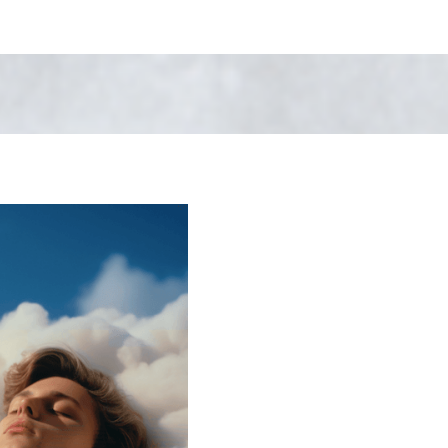
s brusquer, ni de vous forcer à être
rend inconfortable, mais bien de
appréhensions et d'avancer à votre
ve, tant que cela est votre souhait.