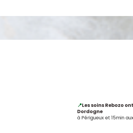
Que ce soit la perception d'un m
inconditionnel, des violences ou au
désiré mais une part de vous-mêm
cas-ci oui ce soin est pour vous et 
plus en paix lorsque vous n'avez p
📍
Les soins Rebozo ont
Dordogne
à Périgueux et 15min aux