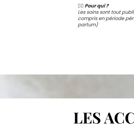
👉🏽
Pour qui ?
Les soins sont tout publi
compris en période péri
partum)
LES AC