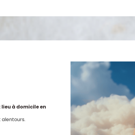
Le but n'est jamais de vou
anque d'amour
à l'aise avec ce qui vous 
tre chose, le contact est
respecter vos peurs, vos 
e est en peine. Dans ce
rythme, de façon progressi
vous aidera à vous sentir
as de contact physique.
 lieu à domicile en
 alentours.