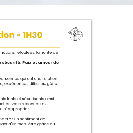
ion - 1H30
émotions refoulées, la honte de
e sécurité. Paix et amour de
ersonnes qui ont une relation
, expériences difficiles, gêne
 lents et sécurisants ainsi
cher, vous reconnectez
e réapproprier.
opperez un sentiment de
iciant d'un bien-être grâce au