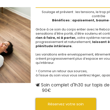
expérience de bien-être unique;
Soulage et prévient : les tensions, le trop 
és lorsque le corps a besoin d’être rassuré avant d’être tou
contrôle
Bénéfices : apaisement, baume 
Grâce à ce soin du corps entier avec le Rebozo
sensations d'être porté, d'être soutenu et con
rien à faire, ni à porter,
votre système nerve
progressivement et naturellement,
laissant 
plénitude intérieure.
Les variations entre enveloppement, étireme
créent progressivement plus d’espace en vous,
qu’intérieur.
> Comme un retour aux sources,
à l'issue du soin vous vous sentirez léger, apa
🕊️ Soin complet d'1h30 sur tapis d
__
90€
Réservez votre soin