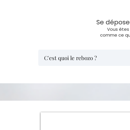
Se dépose
Vous êtes 
comme ce que 
C'est quoi le rebozo ?
Le Rebozo est un tissu traditionnel mexi
À l'origine utilisé en périnatalité, nous 
Il permet de créer une
contenance gl
le relâchement du système nerveu
la diminution de l’hypervigilance m
une reconnexion subtile et sécuris
Tout ce qui est vécu est gardé en mémo
des sensations, et ces soins sont une i
reconnecter à la source de la vie, à vot
Chez Jungle Sacrée, le rebozo n’est