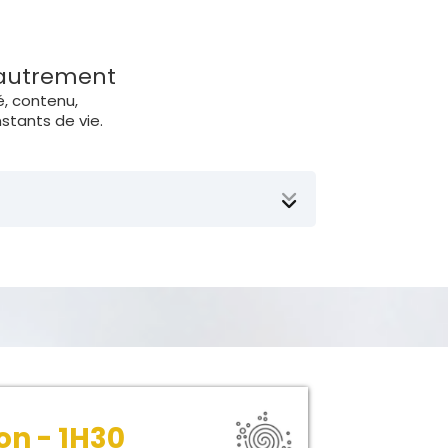
 autrement
é, contenu,
stants de vie.
 corps en douceur.
vie foetale. Votre corps se rappelle
bilité, tout devoir, et à vous
son - 1H30
ge du corps.